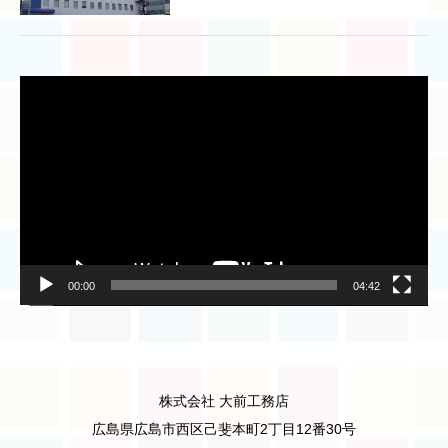
動
画
プ
レ
ー
ヤ
ー
00:00
04:42
株式会社 大前工務店
広島県広島市西区己斐本町2丁目12番30号