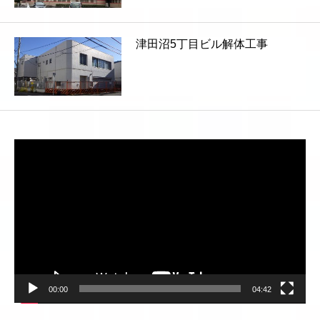
津田沼5丁目ビル解体工事
動
画
プ
レ
ー
ヤ
ー
00:00
04:42