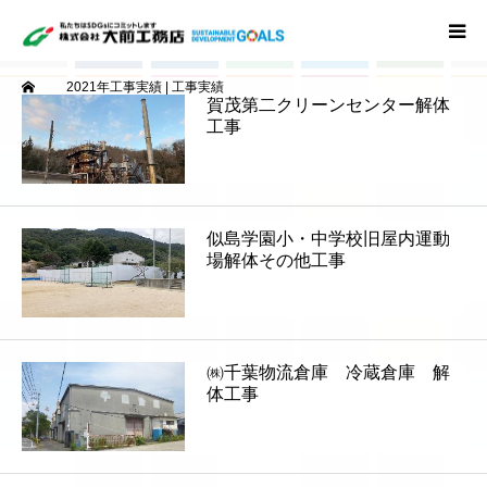
ーム
2021年工事実績 | 工事実績
ホーム
賀茂第二クリーンセンター解体
工事
事業概要
工事実績
似島学園小・中学校旧屋内運動
場解体その他工事
会社概要
㈱千葉物流倉庫 冷蔵倉庫 解
体工事